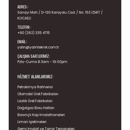
ADRES::
Sanayi Mah / D-130 Karayolu Cad. / No: 153 İZMİT /
KOCAELİ
TELEFON::
+90 (262) 335 4715
EMAIL::
yalin@yalinteknik.com.tr
ÇALIŞMA SAATLERIMIZ:
Pzts-Cuma 8:3am - 19:00pm
HIZMET ALANLARIMIZ:
Petrokimya Rafinerisi
Otomobil Üret.Fabrikaları
Lastik Üret.Fabrikaları
Doğalgaz Boru Hatları
Basınçlı Kap İmalathaneleri
Liman İşletmeleri
Gemi İmalat ve Tamir Tersaneleri