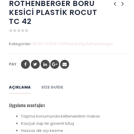
ROTHENBERGER BORU
KESİCİ PLASTİK ROCUT
TC 42
0
out
Kategoriler:
BORU TESİSAT EKİPMANLARI
,
Rothenberger
of
5
PAY
AÇIKLAMA
SIZE GUIDE
Uygulama avantajları
Taşıma konumunda kilitlenebilinir makas
Kauçuk sap ile güvenli tutuş
Hassas dik açı kesme