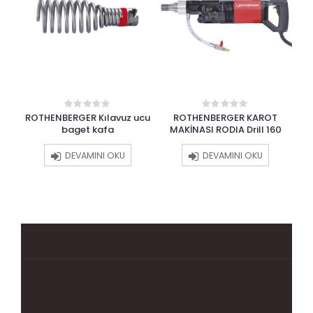
ucu
ROTHENBERGER Kılavuz ucu
ROTHENBERGER KAROT
RO
0
0
out
out
sı
baget kafa
MAKİNASI RODIA Drill 160
of
of
5
5
DEVAMINI OKU
DEVAMINI OKU