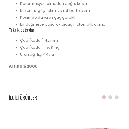
Deformasyon olmadan doğru kesim
Kusursuz güç iletimi ve rehberli kesim
Kesimde daha az güç gerekli
Bir düğmeye basarak bıçağın otomatik açma
Teknik detaylar
Çap (kadar):
42 mm
Çap (kadar):
1.5/8 Inç
Ürün ağırlığı:
447 g
Art.no:52000
ILGILI ÜRÜNLER