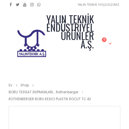
YALIN TEKNİK HOŞGELDİNİZ.
YALIN TEKNİK
ENDÜSTRİYEL
ÜRÜNLER
A.Ş.
0
Ev
Shop
BORU TESİSAT EKİPMANLARI
,
Rothenberger
ROTHENBERGER BORU KESİCİ PLASTİK ROCUT TC 42