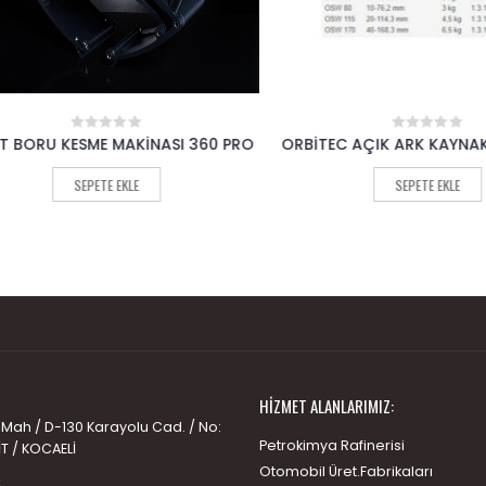
ORU KESME MAKİNASI 360 PRO
ORBİTEC AÇIK ARK KAYNAK BA
0
0
out
out
of
of
SEPETE EKLE
SEPETE EKLE
5
5
HIZMET ALANLARIMIZ:
 Mah / D-130 Karayolu Cad. / No:
Petrokimya Rafinerisi
İT / KOCAELİ