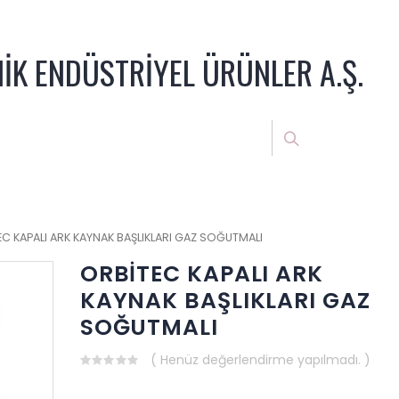
NİK ENDÜSTRİYEL ÜRÜNLER A.Ş.
C KAPALI ARK KAYNAK BAŞLIKLARI GAZ SOĞUTMALI
ORBİTEC KAPALI ARK
KAYNAK BAŞLIKLARI GAZ
SOĞUTMALI
( Henüz değerlendirme yapılmadı. )
0
out