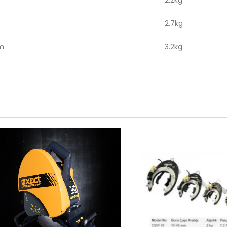
2.7kg
mm
3.2kg