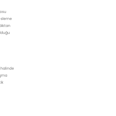
yosu
besleme
dıktan
olduğu
 halinde
ışma
ik