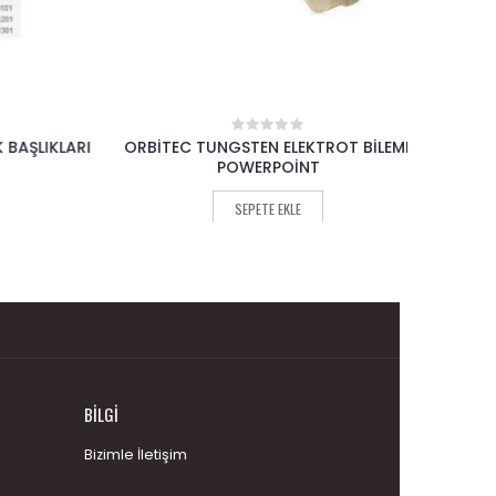
ŞLIKLARI
ORBİTEC TUNGSTEN ELEKTROT BİLEME
EXACT B
0
out
POWERPOİNT
of
5
SEPETE EKLE
BILGI
Bizimle İletişim