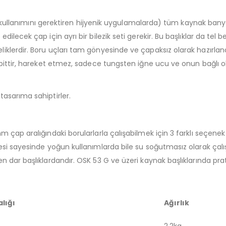
oru kullanımını gerektiren hijyenik uygulamalarda) tüm kaynak ban
ilecek çap için ayrı bir bilezik seti gerekir. Bu başlıklar da tel 
klerdir. Boru uçları tam gönyesinde ve çapaksız olarak hazırlan
abittir, hareket etmez, sadece tungsten iğne ucu ve onun bağlı 
tasarıma sahiptirler.
 çap aralığındaki borularlarla çalışabilmek için 3 farklı seçenek
mesi sayesinde yoğun kullanımlarda bile su soğutmasız olarak çal
 dar başlıklardandır. OSK 53 G ve üzeri kaynak başlıklarında prat
lığı
Ağırlık
2.2kg