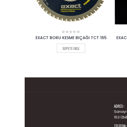
 TCT 140
EXACT BORU KESME BIÇAĞI TCT 165
EXACT B
0
out
of
SEPETE EKLE
5
ADRES::
Sanayi
153 İZM