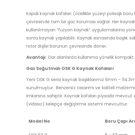
Kapalı kaynak kafaları (özellikle yüzeyi polisajlı b
çevresinde tam bir gaz koruması sağlar. Her kaynak ed
kullanılmayan “füzyon kaynak” uygulamalarına yöneli
sonra kaynak yapılabilir. Kaynak esnasında başlık s
rotor dişlisi borunun çevresinde döner.
Avantajı
: Dar alanlarda kullanıma yönelik kompakt 
Gaz Soğutmalı OSK G Kaynak Kafaları
Yeni OSK G serisi kaynak başlıklarımız 6mm – 114.3mm
sunulmuştur.. Benzersiz tasarımı ve kaliteli malze
imkanına sahiptir. Kaynak kafaları piysada mevcut en
(vidasız) kelepçe değiştirme sistemi mevcuttur.
Model No
Boru Çapı Ara
OSK 53 G
6 – 53 mm