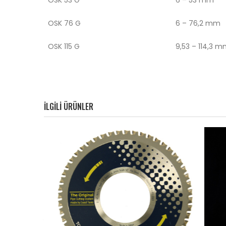
OSK 76 G
6 – 76,2 mm
OSK 115 G
9,53 – 114,3 
ILGILI ÜRÜNLER