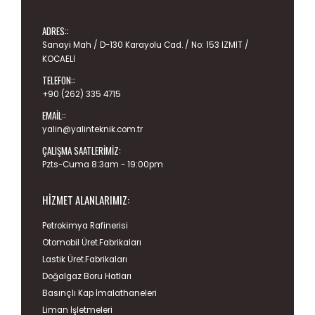
ADRES::
Sanayi Mah / D-130 Karayolu Cad. / No: 153 İZMİT /
KOCAELİ
TELEFON::
+90 (262) 335 4715
EMAIL::
yalin@yalinteknik.com.tr
ÇALIŞMA SAATLERIMIZ:
Pzts-Cuma 8:3am - 19:00pm
HIZMET ALANLARIMIZ:
Petrokimya Rafinerisi
Otomobil Üret.Fabrikaları
Lastik Üret.Fabrikaları
Doğalgaz Boru Hatları
Basınçlı Kap İmalathaneleri
Liman İşletmeleri