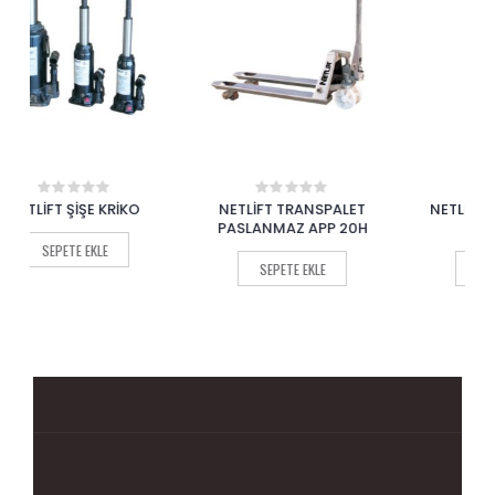
NETLİFT TRANSPALET
NETLİFT PAKET TAŞIMA
NE
0
0
out
out
PASLANMAZ APP 20H
ARABASI 122
of
of
5
5
SEPETE EKLE
SEPETE EKLE