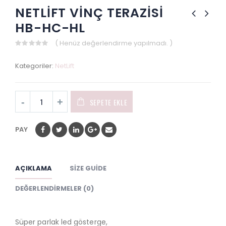
NETLİFT VİNÇ TERAZİSİ
HB-HC-HL
( Henüz değerlendirme yapılmadı. )
0
out
Kategoriler:
NetLift
of
5
SEPETE EKLE
PAY
AÇIKLAMA
SIZE GUIDE
DEĞERLENDIRMELER (0)
Süper parlak led gösterge,