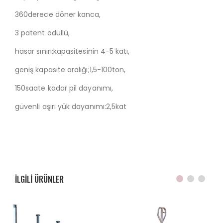
360derece döner kanca,
3 patent ödüllü,
hasar sınırı:kapasitesinin 4-5 katı,
geniş kapasite aralığı;1,5-100ton,
150saate kadar pil dayanımı,
güvenli aşırı yük dayanımı:2,5kat
ILGILI ÜRÜNLER