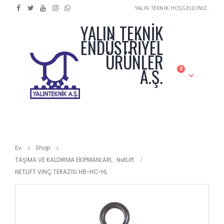
YALIN TEKNİK HOŞGELDİNİZ.
YALIN TEKNİK
ENDÜSTRİYEL
ÜRÜNLER
A.Ş.
0
Ev
Shop
TAŞIMA VE KALDIRMA EKİPMANLARI
,
NetLift
NETLİFT VİNÇ TERAZİSİ HB-HC-HL