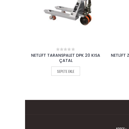
20 KISA
NETLİFT ZİNCİRLİ CARASKAL MANUEL HSJ
NETLİ
0
out
of
SEPETE EKLE
5
ADRES::