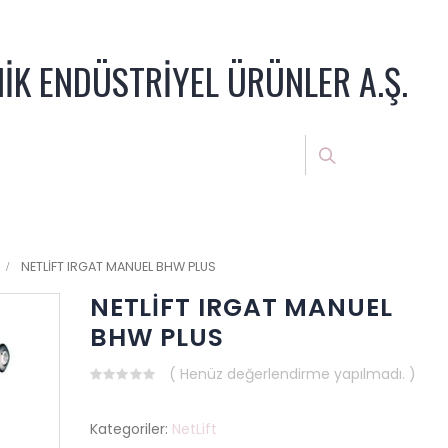
NİK ENDÜSTRİYEL ÜRÜNLER A.Ş.
NETLİFT IRGAT MANUEL BHW PLUS
NETLİFT IRGAT MANUEL
BHW PLUS
( Henüz değerlendirme yapılmadı. )
0
out
of
Kategoriler:
NetLift
5