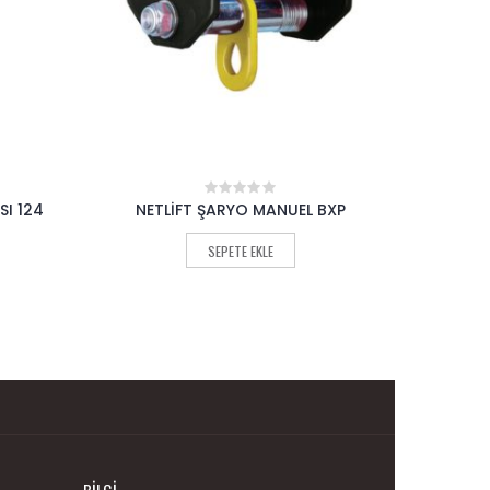
BXP
NETLİFT TRİFOR HX A
NETLİF
0
out
of
SEPETE EKLE
5
BILGI