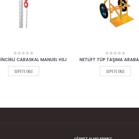
FT TÜP TAŞIMA ARABASI 124
NETLİFT ŞARYO MANUEL 
0
0
out
out
of
of
SEPETE EKLE
SEPETE EKLE
5
5
HIZMET ALANLARIMIZ: