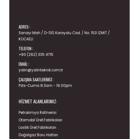
ADRES::
Sanayi Mah / D-130 Karayolu Cad. / No: 153 İZMİT /
KOCAELİ
TELEFON::
+90 (262) 335 4715
EMAIL::
yalin@yalinteknik.com.tr
ÇALIŞMA SAATLERIMIZ:
Pzts-Cuma 8:3am - 19:00pm
HIZMET ALANLARIMIZ:
Petrokimya Rafinerisi
Otomobil Üret.Fabrikaları
Lastik Üret.Fabrikaları
Doğalgaz Boru Hatları