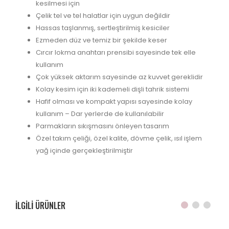
kesilmesi için
Çelik tel ve tel halatlar için uygun değildir
Hassas taşlanmış, sertleştirilmiş kesiciler
Ezmeden düz ve temiz bir şekilde keser
Cırcır lokma anahtarı prensibi sayesinde tek elle
kullanım
Çok yüksek aktarım sayesinde az kuvvet gereklidir
Kolay kesim için iki kademeli dişli tahrik sistemi
Hafif olması ve kompakt yapısı sayesinde kolay
kullanım – Dar yerlerde de kullanılabilir
Parmakların sıkışmasını önleyen tasarım
Özel takım çeliği, özel kalite, dövme çelik, ısıl işlem
yağ içinde gerçekleştirilmiştir
ILGILI ÜRÜNLER