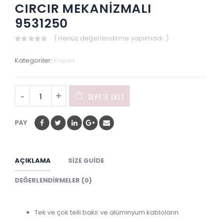
CIRCIR MEKANİZMALI
9531250
( Henüz değerlendirme yapılmadı. )
0
out
Kategoriler:
Knipex
of
5
SEPETE EKLE
PAY
AÇIKLAMA
SIZE GUIDE
DEĞERLENDIRMELER (0)
Tek ve çok telli bakır ve alüminyum kabloların