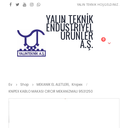
YALIN TEKNİK HOŞGELDİNİZ.
YALIN TEKNİK
ENDÜSTRİYEL
ÜRÜNLER
A.Ş.
0
Ev
Shop
MEKANİK EL ALETLERİ
,
Knipex
KNİPEX KABLO MAKASI CIRCIR MEKANİZMALI 9531250