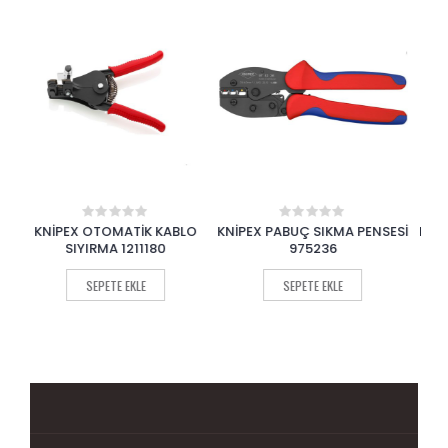
LO
KNİPEX PABUÇ SIKMA PENSESİ
KNİPEX YÜKSÜK SIKMA PENSİ
0
0
out
out
975236
975314
of
of
5
5
SEPETE EKLE
SEPETE EKLE