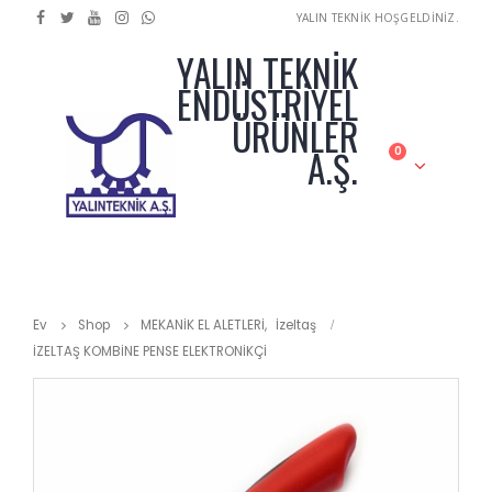
YALIN TEKNİK HOŞGELDİNİZ.
YALIN TEKNİK
ENDÜSTRİYEL
ÜRÜNLER
A.Ş.
0
Ev
Shop
MEKANİK EL ALETLERİ
,
İzeltaş
İZELTAŞ KOMBİNE PENSE ELEKTRONİKÇİ