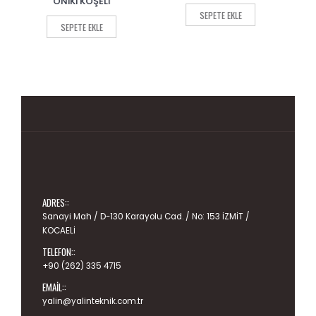
ANAHTAR
of
of
SEPETE EKLE
5
5
SEPETE EKLE
ADRES::
Sanayi Mah / D-130 Karayolu Cad. / No: 153 İZMİT /
KOCAELİ
TELEFON::
+90 (262) 335 4715
EMAIL::
yalin@yalinteknik.com.tr