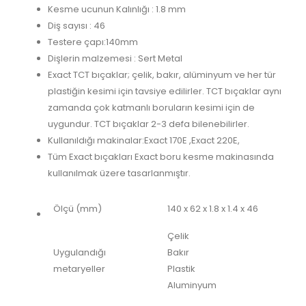
Kesme ucunun Kalınlığı : 1.8 mm
Diş sayısı : 46
Testere çapı:140mm
Dişlerin malzemesi : Sert Metal
Exact TCT bıçaklar; çelik, bakır, alüminyum ve her tür
plastiğin kesimi için tavsiye edilirler. TCT bıçaklar aynı
zamanda çok katmanlı boruların kesimi için de
uygundur. TCT bıçaklar 2-3 defa bilenebilirler.
Kullanıldığı makinalar:Exact 170E ,Exact 220E,
Tüm Exact bıçakları Exact boru kesme makinasında
kullanılmak üzere tasarlanmıştır.
Ölçü (mm)
140 x 62 x 1.8 x 1.4 x 46
Çelik
Uygulandığı
Bakır
metaryeller
Plastik
Aluminyum