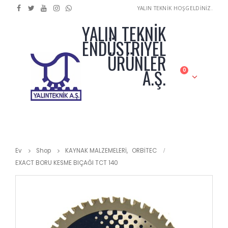
YALIN TEKNİK HOŞGELDİNİZ.
YALIN TEKNİK
ENDÜSTRİYEL
ÜRÜNLER
A.Ş.
0
Ev
Shop
KAYNAK MALZEMELERİ
,
ORBİTEC
EXACT BORU KESME BIÇAĞI TCT 140