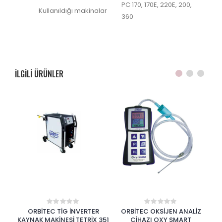
PC 170, 170E, 220E,
200,
Kullanıldığı makinalar
360
ILGILI ÜRÜNLER
ORBİTEC TİG İNVERTER
ORBİTEC OKSİJEN ANALİZ
EX
0
0
out
out
LEME
KAYNAK MAKİNESİ TETRİX 351
CİHAZI OXY SMART