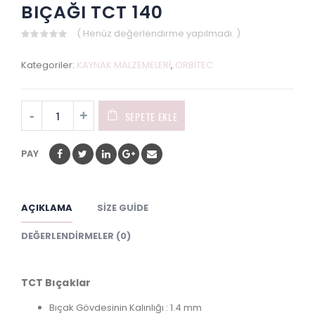
BIÇAĞI TCT 140
( Henüz değerlendirme yapılmadı. )
0
out
Kategoriler:
KAYNAK MALZEMELERİ
,
ORBİTEC
of
5
SEPETE EKLE
PAY
AÇIKLAMA
SIZE GUIDE
DEĞERLENDIRMELER (0)
TCT Bıçaklar
Bıçak Gövdesinin Kalınlığı : 1.4 mm