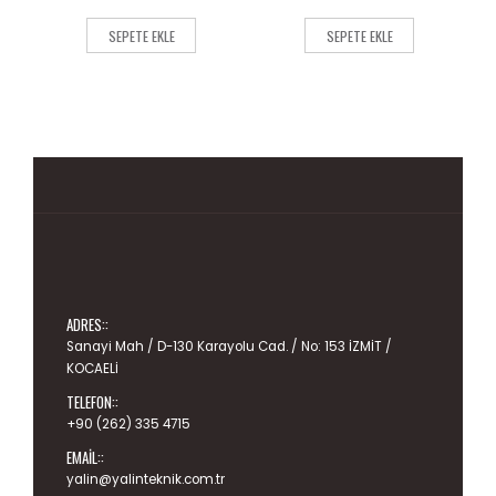
of
of
5
5
SEPETE EKLE
SEPETE EKLE
ADRES::
Sanayi Mah / D-130 Karayolu Cad. / No: 153 İZMİT /
KOCAELİ
TELEFON::
+90 (262) 335 4715
EMAIL::
yalin@yalinteknik.com.tr