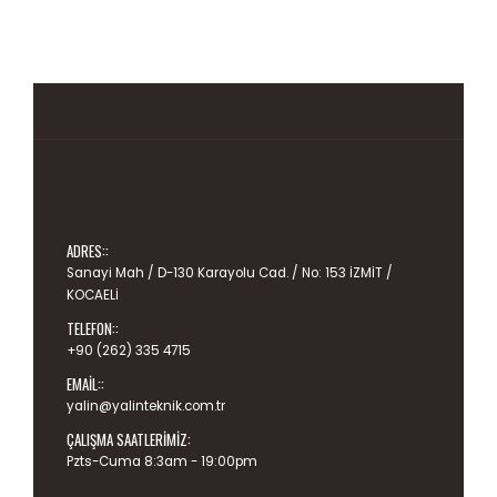
ADRES::
Sanayi Mah / D-130 Karayolu Cad. / No: 153 İZMİT /
KOCAELİ
TELEFON::
+90 (262) 335 4715
EMAIL::
yalin@yalinteknik.com.tr
ÇALIŞMA SAATLERIMIZ:
Pzts-Cuma 8:3am - 19:00pm