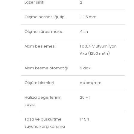
Lazer sınıfı
2
Ölçme hassaslığı, tip.
± 1,5 mm
Ölçme süresi maks.
4 sn
Akım beslemesi
1 x 3,7-V Lityum İyon
Akü (1250 mAh)
Akım kesme otomatiği
5 dak.
Ölçüm birimleri
m/cm/mm
Hafıza değerlerinin
20 + 1
sayısı
Toza ve püskürtme
IP 54
suyuna karşı koruma