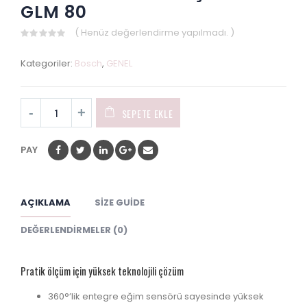
GLM 80
( Henüz değerlendirme yapılmadı. )
0
out
Kategoriler:
Bosch
,
GENEL
of
5
SEPETE EKLE
PAY
AÇIKLAMA
SIZE GUIDE
DEĞERLENDIRMELER (0)
Pratik ölçüm için yüksek teknolojili çözüm
360°’lik entegre eğim sensörü sayesinde yüksek