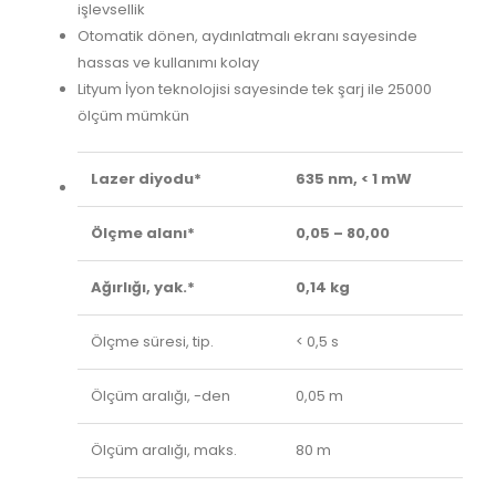
işlevsellik
Otomatik dönen, aydınlatmalı ekranı sayesinde
hassas ve kullanımı kolay
Lityum İyon teknolojisi sayesinde tek şarj ile 25000
ölçüm mümkün
Lazer diyodu*
635 nm, < 1 mW
Ölçme alanı*
0,05 – 80,00
Ağırlığı, yak.*
0,14 kg
Ölçme süresi, tip.
< 0,5 s
Ölçüm aralığı, -den
0,05 m
Ölçüm aralığı, maks.
80 m