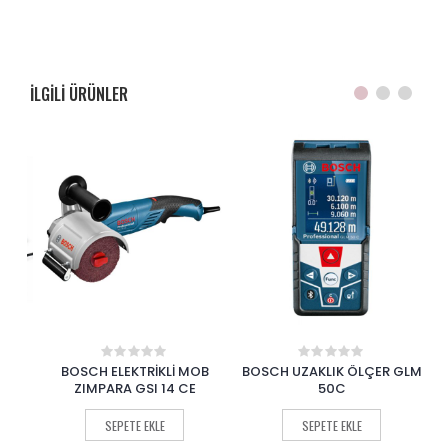
ILGILI ÜRÜNLER
00
BOSCH ELEKTRİKLİ MOB
BOSCH UZAKLIK ÖLÇER GLM
O
0
0
out
out
ZIMPARA GSI 14 CE
50C
of
of
5
5
SEPETE EKLE
SEPETE EKLE