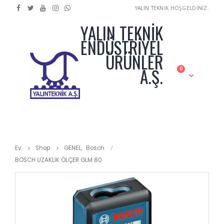
YALIN TEKNİK HOŞGELDİNİZ.
YALIN TEKNİK
ENDÜSTRİYEL
ÜRÜNLER
A.Ş.
0
Ev
Shop
GENEL
,
Bosch
BOSCH UZAKLIK ÖLÇER GLM 80