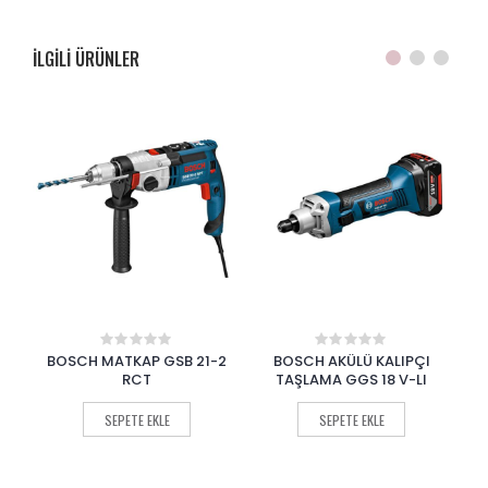
ILGILI ÜRÜNLER
-2
BOSCH AKÜLÜ KALIPÇI
BOSCH KALIPÇI TAŞLAMA
BO
0
0
out
out
TAŞLAMA GGS 18 V-LI
GGS 28 LCE
of
of
5
5
SEPETE EKLE
SEPETE EKLE