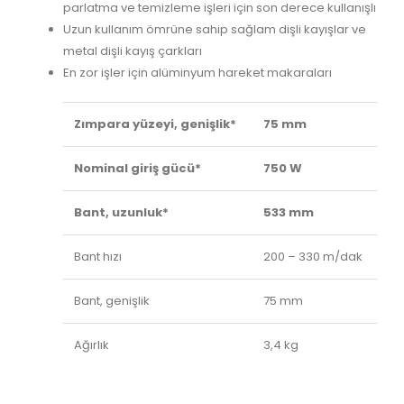
parlatma ve temizleme işleri için son derece kullanışlı
Uzun kullanım ömrüne sahip sağlam dişli kayışlar ve
metal dişli kayış çarkları
En zor işler için alüminyum hareket makaraları
Zımpara yüzeyi, genişlik*
75 mm
Nominal giriş gücü*
750 W
Bant, uzunluk*
533 mm
Bant hızı
200 – 330 m/dak
Bant, genişlik
75 mm
Ağırlık
3,4 kg