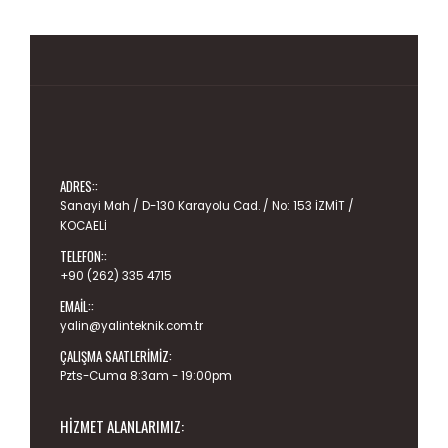
ADRES::
Sanayi Mah / D-130 Karayolu Cad. / No: 153 İZMİT /
KOCAELİ
TELEFON::
+90 (262) 335 4715
EMAIL::
yalin@yalinteknik.com.tr
ÇALIŞMA SAATLERIMIZ:
Pzts-Cuma 8:3am - 19:00pm
HIZMET ALANLARIMIZ: