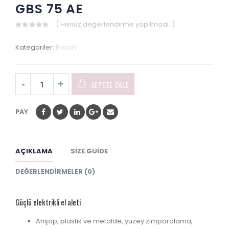
GBS 75 AE
( Henüz değerlendirme yapılmadı. )
0
out
Kategoriler:
Bosch
of
5
SEPETE EKLE
PAY
AÇIKLAMA
SIZE GUIDE
DEĞERLENDIRMELER (0)
Güçlü elektrikli el aleti
Ahşap, plastik ve metalde, yüzey zımparalama,