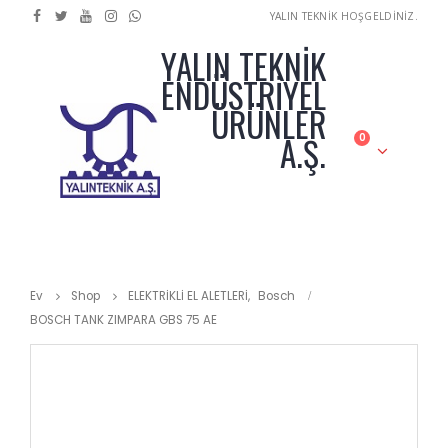
YALIN TEKNİK HOŞGELDİNİZ.
YALIN TEKNİK
ENDÜSTRİYEL
ÜRÜNLER
A.Ş.
0
Ev
Shop
ELEKTRİKLİ EL ALETLERİ
,
Bosch
BOSCH TANK ZIMPARA GBS 75 AE