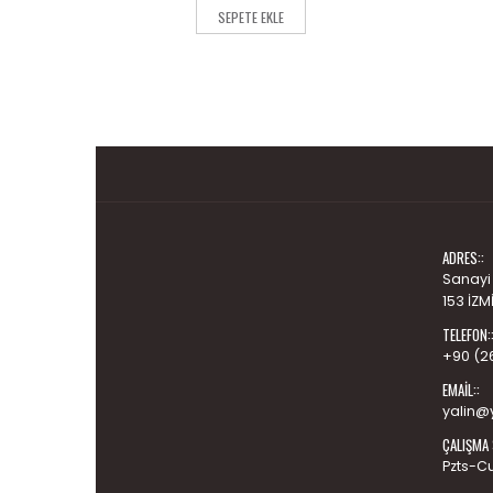
of
5
SEPETE EKLE
ADRES::
Sanayi
153 İZM
TELEFON:
+90 (2
EMAIL::
yalin@y
ÇALIŞMA 
Pzts-C