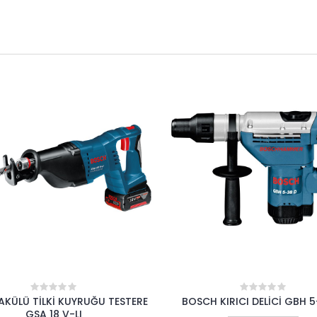
 KIRICI DELİCİ GBH 5-40 D
BOSCH AVUÇ TAŞLAMA GWS 
0
0
out
out
CIEP