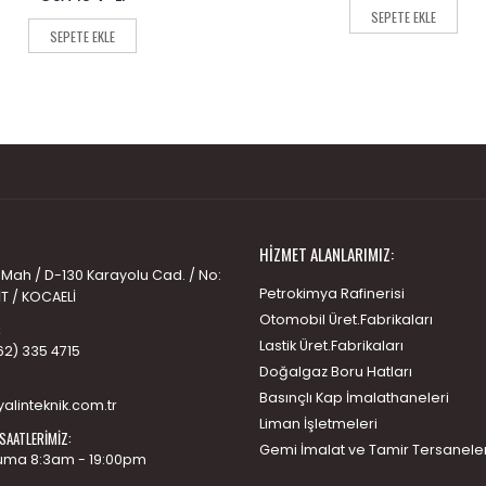
of
of
SEPETE EKLE
5
5
SEPETE EKLE
HIZMET ALANLARIMIZ:
 Mah / D-130 Karayolu Cad. / No:
Petrokimya Rafinerisi
İT / KOCAELİ
Otomobil Üret.Fabrikaları
:
Lastik Üret.Fabrikaları
62) 335 4715
Doğalgaz Boru Hatları
Basınçlı Kap İmalathaneleri
alinteknik.com.tr
Liman İşletmeleri
SAATLERIMIZ:
Gemi İmalat ve Tamir Tersaneler
uma 8:3am - 19:00pm