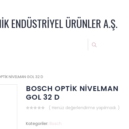
NİK ENDÜSTRİYEL ÜRÜNLER A.Ş.
PTİK NİVELMAN GOL 32 D
BOSCH OPTİK NİVELMAN
GOL 32 D
( Henüz değerlendirme yapılmadı. )
0
out
of
Kategoriler:
Bosch
5