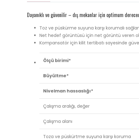
Dayanıklı ve güvenilir – dış mekanlar için optimum derece
Toz ve püskürme suyuna karşı korumalı sağlam
Net hedef görüntüsü için net görüntü veren ob
Kompansatör için kilit tertibatı sayesinde güv
Ölçü birimi*
Büyültme*
Nivelman hassaslığı*
Çalışma aralığı, değer
Çalışma alanı
Toza ve püskürtme suyuna karşı koruma