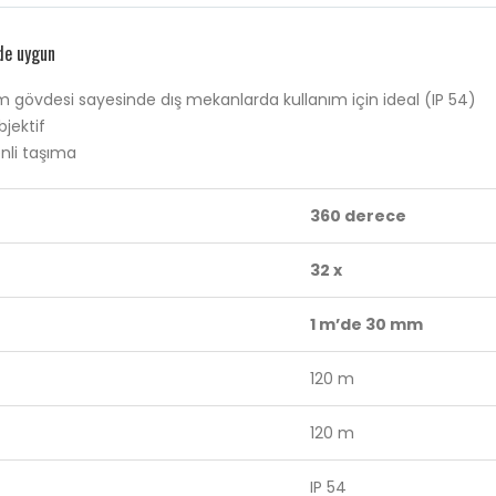
de uygun
 gövdesi sayesinde dış mekanlarda kullanım için ideal (IP 54)
jektif
enli taşıma
360 derece
32 x
1 m’de 30 mm
120 m
120 m
IP 54