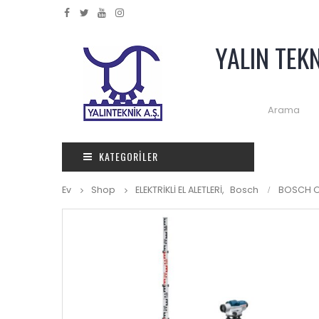
YALIN TEK
KATEGORILER
Ev
Shop
ELEKTRİKLİ EL ALETLERİ
,
Bosch
BOSCH O